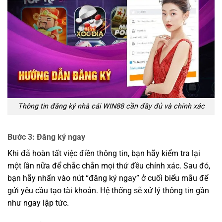
Thông tin đăng ký nhà cái WIN88 cần đầy đủ và chính xác
Bước 3: Đăng ký ngay
Khi đã hoàn tất việc điền thông tin, bạn hãy kiểm tra lại
một lần nữa để chắc chắn mọi thứ đều chính xác. Sau đó,
bạn hãy nhấn vào nút “đăng ký ngay” ở cuối biểu mẫu để
gửi yêu cầu tạo tài khoản. Hệ thống sẽ xử lý thông tin gần
như ngay lập tức.