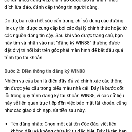
đích lừa đảo, đánh cắp thông tin người dùng.
Do đó, bạn cần hết sức cẩn trọng, chỉ sử dụng các đường
link uy tín, được cung cấp bởi các đại lý chính thức hoặc từ
các nguồn đáng tin cậy. Sau khi vào được trang chủ, bạn
hãy tìm và nhấn vào nút “đăng ký WIN88” thường được
đặt ở vị trí nổi bật trên góc phải màn hình để bắt đầu quá
trình tạo tài khoản.
Bước 2: Điền thông tin đăng ký WIN88
Nhiệm vụ của bạn là điền đầy đủ và chính xác các thông
tin được yêu cầu trong biểu mẫu nhà cái. Đây là bước cốt
lõi trong quy trình đăng ký tài khoản WIN88, vì các dữ liệu
này sẽ liên quan trực tiếp đến việc bảo mật tài khoản, cũng
như các giao dịch nạp, rút tiền sau này.
Tên đăng nhập: Chọn một cái tên độc đáo, viết liền
không dấu và không chứa ký tự đặc biệt. Đây là tên bạn