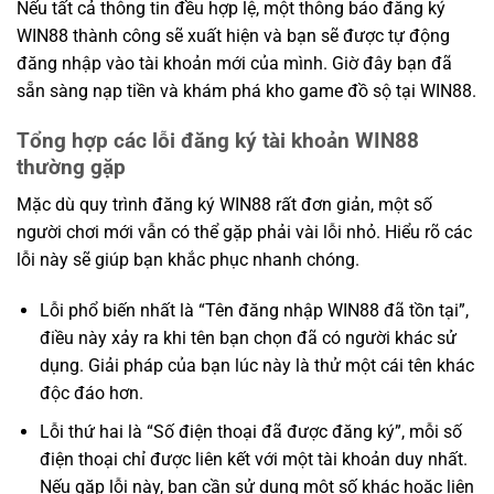
Nếu tất cả thông tin đều hợp lệ, một thông báo đăng ký
WIN88 thành công sẽ xuất hiện và bạn sẽ được tự động
đăng nhập vào tài khoản mới của mình. Giờ đây bạn đã
sẵn sàng nạp tiền và khám phá kho game đồ sộ tại WIN88.
Tổng hợp các lỗi đăng ký tài khoản WIN88
thường gặp
Mặc dù quy trình đăng ký WIN88 rất đơn giản, một số
người chơi mới vẫn có thể gặp phải vài lỗi nhỏ. Hiểu rõ các
lỗi này sẽ giúp bạn khắc phục nhanh chóng.
Lỗi phổ biến nhất là “Tên đăng nhập WIN88 đã tồn tại”,
điều này xảy ra khi tên bạn chọn đã có người khác sử
dụng. Giải pháp của bạn lúc này là thử một cái tên khác
độc đáo hơn.
Lỗi thứ hai là “Số điện thoại đã được đăng ký”, mỗi số
điện thoại chỉ được liên kết với một tài khoản duy nhất.
Nếu gặp lỗi này, bạn cần sử dụng một số khác hoặc liên