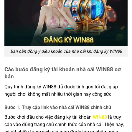
Bạn cần đồng ý điều khoản của nhà cái khi đăng ký WIN88
Các bước đăng ký tài khoản nhà cái WIN88 cơ
bản
Quy trình đăng ký WIN88 đã được tinh gọn tối đa, giúp
người chơi không mất nhiều thời gian hay công sức.
Bước 1: Truy cập link vào nhà cái WIN88 chính chủ
Bước khởi đầu cho việc đăng ký tài khoản
WIN88
là truy
cập vào đúng trang chủ chính thức của nhà cái. Hiện nay,
có rất nhiều trang web giả mạo được tạo ra nhằm mục