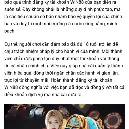
bảo quá trình đăng ký tài khoản WIN88 của bạn diễn ra
suôn sẻ. Đây không phải là những quy định phức tạp, mà
là các tiêu chuẩn cơ bản nhằm bảo vệ quyền lợi của chính
bạn và duy trì một môi trường cá cược công bằng, minh
bạch.
Cụ thể, người chơi cần đảm bảo đã đủ 18 tuổi trở lên để
chịu trách nhiệm pháp lý cho hành vi của mình. Mỗi thành
viên chỉ được phép tạo duy nhất một tài khoản với thông
tin cá nhân chính chủ. Việc này giúp nhà cái quản lý thành
viên hiệu quả, đồng thời ngăn chặn các hành vi gian lận,
trục lợi từ khuyến mãi. Hoàn thành đăng ký tài khoản
WIN88 đồng nghĩa với việc bạn đã đọc và đồng ý với tất cả
điều khoản dịch vụ mà nhà cái đưa ra.