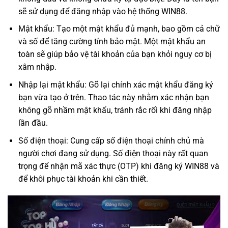
sẽ sử dụng để đăng nhập vào hệ thống WIN88.
Mật khẩu: Tạo một mật khẩu đủ mạnh, bao gồm cả chữ
và số để tăng cường tính bảo mật. Một mật khẩu an
toàn sẽ giúp bảo vệ tài khoản của bạn khỏi nguy cơ bị
xâm nhập.
Nhập lại mật khẩu: Gõ lại chính xác mật khẩu đăng ký
bạn vừa tạo ở trên. Thao tác này nhằm xác nhận bạn
không gõ nhầm mật khẩu, tránh rắc rối khi đăng nhập
lần đầu.
Số điện thoại: Cung cấp số điện thoại chính chủ mà
người chơi đang sử dụng. Số điện thoại này rất quan
trọng để nhận mã xác thực (OTP) khi đăng ký WIN88 và
để khôi phục tài khoản khi cần thiết.