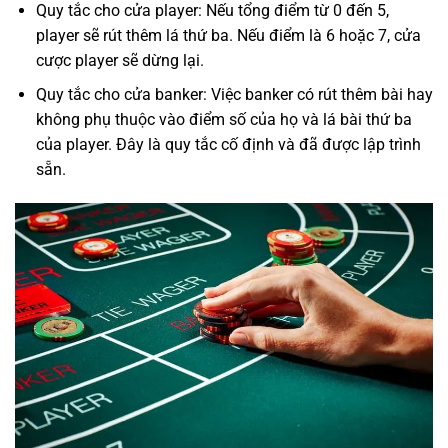
Quy tắc cho cửa player: Nếu tổng điểm từ 0 đến 5,
player sẽ rút thêm lá thứ ba. Nếu điểm là 6 hoặc 7, cửa
cược player sẽ dừng lại.
Quy tắc cho cửa banker: Việc banker có rút thêm bài hay
không phụ thuộc vào điểm số của họ và lá bài thứ ba
của player. Đây là quy tắc cố định và đã được lập trình
sẵn.