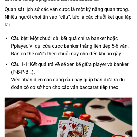
Quan sát lịch sử các ván cược là một kỹ năng quan trọng.
Nhiều người chơi tin vào “cầu”, tức là các chuỗi kết quả lặp
lại.
Cầu bệt: Một chuỗi dài kết quả chỉ ra banker hoặc
Pplayer. Ví dụ, cửa cược banker thắng liên tiếp 5-6 ván.
Bạn có thể cược theo chuỗi này cho đến khi nó gãy.
Cầu 1-1: Kết quả trả về sẽ xen kẽ giữa player và banker
(P-B-P-B…).
Việc nhận diện các dạng cầu này giúp bạn đưa ra dự
đoán có cơ sở hơn cho các ván baccarat tiếp theo.