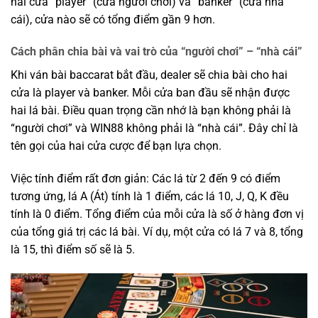
hai cửa “player” (cửa người chơi) và “banker” (cửa nhà
cái), cửa nào sẽ có tổng điểm gần 9 hơn.
Cách phân chia bài và vai trò của “người chơi” – “nhà cái”
Khi ván bài baccarat bắt đầu, dealer sẽ chia bài cho hai
cửa là player và banker. Mỗi cửa ban đầu sẽ nhận được
hai lá bài. Điều quan trọng cần nhớ là bạn không phải là
“người chơi” và WIN88 không phải là “nhà cái”. Đây chỉ là
tên gọi của hai cửa cược để bạn lựa chọn.
Việc tính điểm rất đơn giản: Các lá từ 2 đến 9 có điểm
tương ứng, lá A (Át) tính là 1 điểm, các lá 10, J, Q, K đều
tính là 0 điểm. Tổng điểm của mỗi cửa là số ở hàng đơn vị
của tổng giá trị các lá bài. Ví dụ, một cửa có lá 7 và 8, tổng
là 15, thì điểm số sẽ là 5.