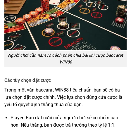
Người chơi cần nắm rõ cách phân chia bài khi cược baccarat
WIN88
Các tùy chọn đặt cược
Trong một ván baccarat WIN88 tiêu chuẩn, bạn sẽ có ba
lựa chọn đặt cược chính. Việc lựa chọn đúng cửa cược là
yếu tố quyết định thắng thua của bạn.
Player: Bạn đặt cược cửa người chơi sẽ có điểm cao
hơn. Nếu thắng, bạn được trả thưởng theo tỷ lệ 1:1.