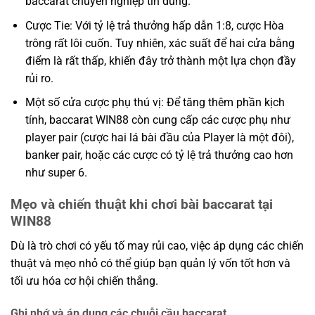
baccarat chuyên nghiệp tin dùng.
Cược Tie: Với tỷ lệ trả thưởng hấp dẫn 1:8, cược Hòa
trông rất lôi cuốn. Tuy nhiên, xác suất để hai cửa bằng
điểm là rất thấp, khiến đây trở thành một lựa chọn đầy
rủi ro.
Một số cửa cược phụ thú vị: Để tăng thêm phần kịch
tính, baccarat WIN88 còn cung cấp các cược phụ như
player pair (cược hai lá bài đầu của Player là một đôi),
banker pair, hoặc các cược có tỷ lệ trả thưởng cao hơn
như super 6.
Mẹo và chiến thuật khi chơi bài baccarat tại
WIN88
Dù là trò chơi có yếu tố may rủi cao, việc áp dụng các chiến
thuật và mẹo nhỏ có thể giúp bạn quản lý vốn tốt hơn và
tối ưu hóa cơ hội chiến thắng.
Ghi nhớ và áp dụng các chuỗi cầu baccarat