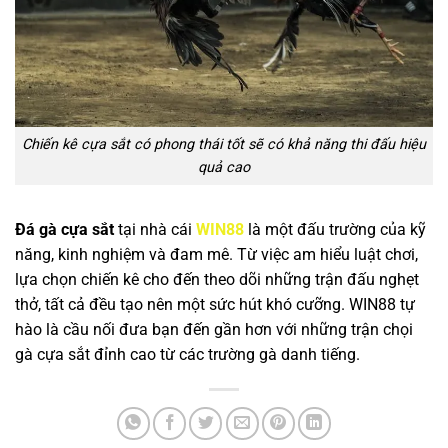
Chiến kê cựa sắt có phong thái tốt sẽ có khả năng thi đấu hiệu
quả cao
Đá gà cựa sắt
tại nhà cái
WIN88
là một đấu trường của kỹ
năng, kinh nghiệm và đam mê. Từ việc am hiểu luật chơi,
lựa chọn chiến kê cho đến theo dõi những trận đấu nghẹt
thở, tất cả đều tạo nên một sức hút khó cưỡng. WIN88 tự
hào là cầu nối đưa bạn đến gần hơn với những trận chọi
gà cựa sắt đỉnh cao từ các trường gà danh tiếng.