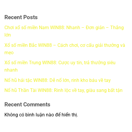
Recent Posts
Chơi xổ số miền Nam WIN88: Nhanh – Đơn giản – Thắng
lớn
Xổ số miền Bắc WIN88 – Cách chơi, cơ cấu giải thưởng và
mẹo
Xổ số miền Trung WIN88: Cược uy tín, trả thưởng siêu
nhanh
Nổ hũ hải tặc WIN88: Dễ nổ lớn, rinh kho báu về tay
Nổ hũ Thần Tài WIN88: Rinh lộc về tay, giàu sang bất tận
Recent Comments
Không có bình luận nào để hiển thị.