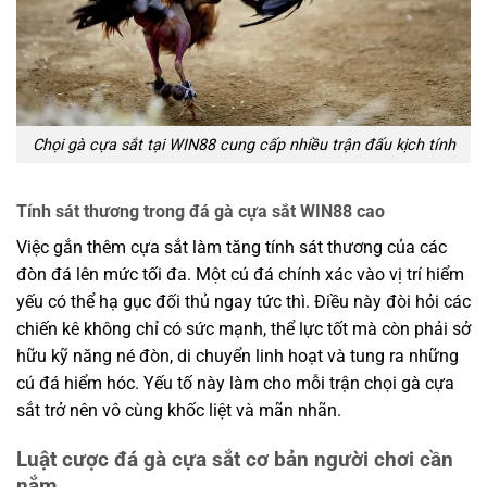
Chọi gà cựa sắt tại WIN88 cung cấp nhiều trận đấu kịch tính
Tính sát thương trong đá gà cựa sắt WIN88 cao
Việc gắn thêm cựa sắt làm tăng tính sát thương của các
đòn đá lên mức tối đa. Một cú đá chính xác vào vị trí hiểm
yếu có thể hạ gục đối thủ ngay tức thì. Điều này đòi hỏi các
chiến kê không chỉ có sức mạnh, thể lực tốt mà còn phải sở
hữu kỹ năng né đòn, di chuyển linh hoạt và tung ra những
cú đá hiểm hóc. Yếu tố này làm cho mỗi trận chọi gà cựa
sắt trở nên vô cùng khốc liệt và mãn nhãn.
Luật cược đá gà cựa sắt cơ bản người chơi cần
nắm