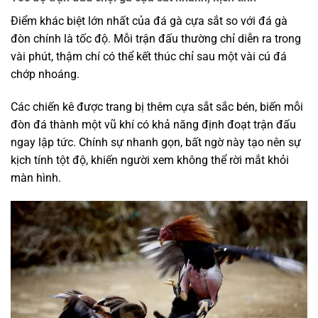
Điểm khác biệt lớn nhất của đá gà cựa sắt so với đá gà
đòn chính là tốc độ. Mỗi trận đấu thường chỉ diễn ra trong
vài phút, thậm chí có thể kết thúc chỉ sau một vài cú đá
chớp nhoáng.
Các chiến kê được trang bị thêm cựa sắt sắc bén, biến mỗi
đòn đá thành một vũ khí có khả năng định đoạt trận đấu
ngay lập tức. Chính sự nhanh gọn, bất ngờ này tạo nên sự
kịch tính tột độ, khiến người xem không thể rời mắt khỏi
màn hình.