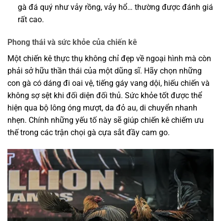
gà đá quý như vảy rồng, vảy hổ… thường được đánh giá
rất cao.
Phong thái và sức khỏe của chiến kê
Một chiến kê thực thụ không chỉ đẹp về ngoại hình mà còn
phải sở hữu thần thái của một dũng sĩ. Hãy chọn những
con gà có dáng đi oai vệ, tiếng gáy vang dội, hiếu chiến và
không sợ sệt khi đối diện đối thủ. Sức khỏe tốt được thể
hiện qua bộ lông óng mượt, da đỏ au, di chuyển nhanh
nhẹn. Chính những yếu tố này sẽ giúp chiến kê chiếm ưu
thế trong các trận chọi gà cựa sắt đầy cam go.